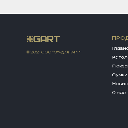
ПРО
Главн
© 2021 ООО "Студия ГАРТ"
Катал
Рюкза
Сумки
Новин
О нас