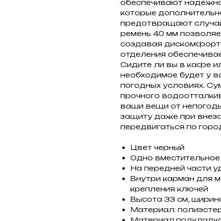
обеспечивают надежное
которые дополнительн
предотвращают случай
ремень 40 мм позволяет
создавая дискомфорта
отделения обеспечивае
Сидите ли вы в кафе и
необходимое будет у в
погодных условиях. Сум
прочного водоотталки
ваши вещи от непогоды
защиту даже при внеза
передвигаться по горо
Цвет черный
Одно вместительное
На передней части у
Внутри карман для м
крепления ключей
Высота 33 см, ширина
Материал: полиэсте
Материал подкладка