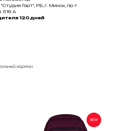
тудия Гарт", РБ, г. Минск, пр-т
. 516 А
дителя 120 дней
альный карман
NEW