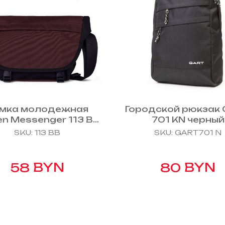
мка молодежная
Городской рюкзак
zen Messenger 113 BB
701 KN черный
 черный, коричневый
SKU:
113 BB
SKU:
GART701 N
BYN
BYN
58
80