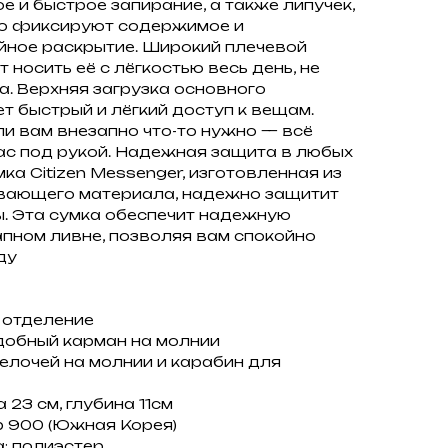
 и быстрое запирание, а также липучек,
о фиксируют содержимое и
ное раскрытие. Широкий плечевой
 носить её с лёгкостью весь день, не
. Верхняя загрузка основного
т быстрый и лёгкий доступ к вещам.
ли вам внезапно что-то нужно — всё
ас под рукой. Надежная защита в любых
ка Citizen Messenger, изготовленная из
вающего материала, надежно защитит
. Эта сумка обеспечит надежную
пном ливне, позволяя вам спокойно
ду
 отделение
добный карман на молнии
елочей на молнии и карабин для
 23 см, глубина 11см
р 900 (Южная Корея)
: полиэстер