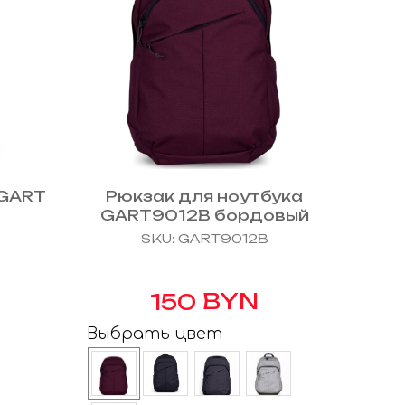
 GART
Рюкзак для ноутбука
GART9012B бордовый
SKU:
GART9012B
BYN
150
Выбрать цвет