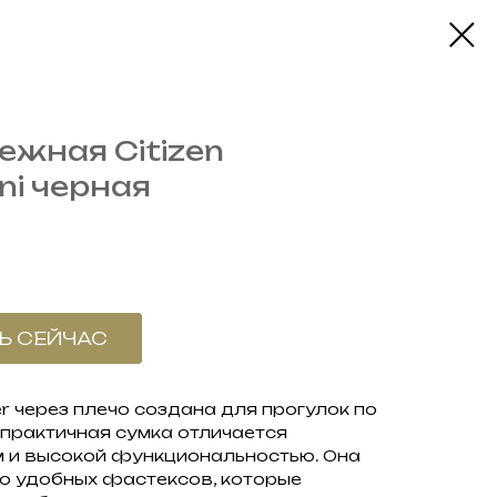
жная Citizen
ni черная
Ь СЕЙЧАС
r через плечо создана для прогулок по
 практичная сумка отличается
 и высокой функциональностью. Она
ю удобных фастексов, которые