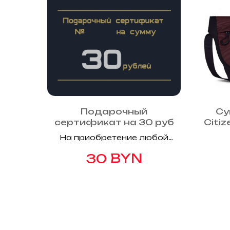
Подарочный
Су
сертификат на 30 руб
Citi
mini
На приобретение любой
продукции бренда GART
BYN
30