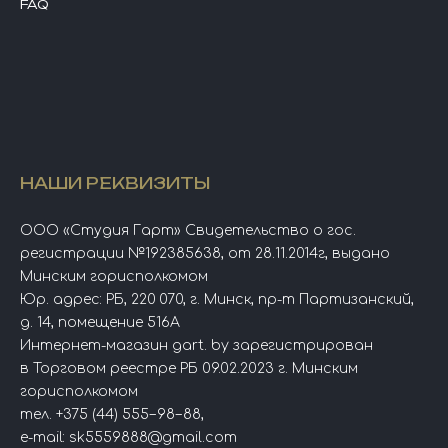
FAQ
НАШИ РЕКВИЗИТЫ
ООО «Студия Гарт» Свидетельство о гос.
регистрации №192385638, от 28.11.2014г, выдано
Минским горисполкомом
Юр. адрес: РБ, 220 070, г. Минск, пр-т Партизанский,
д. 14, помещение 516А
Интернет-магазин gart. by зарегистрирован
в Торговом реестре РБ 09.02.2023 г. Минским
горисполкомом
тел.
+375 (44) 555−98−88
,
e-mail:
sk5559888@gmail.com