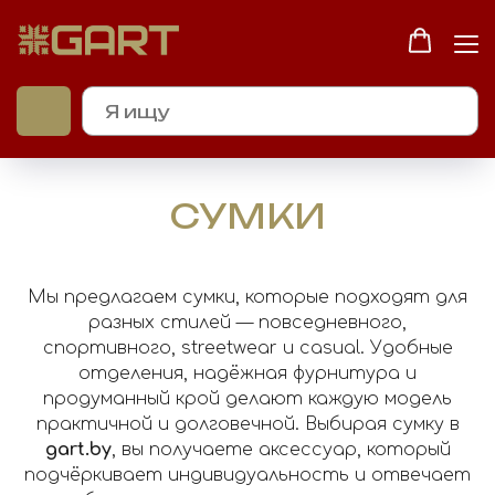
ИНТЕРНЕТ-МАГАЗИН GART.BY
СУМКИ
Мы предлагаем сумки, которые подходят для
разных стилей — повседневного,
спортивного, streetwear и casual. Удобные
отделения, надёжная фурнитура и
продуманный крой делают каждую модель
практичной и долговечной. Выбирая сумку в
gart.by
, вы получаете аксессуар, который
подчёркивает индивидуальность и отвечает