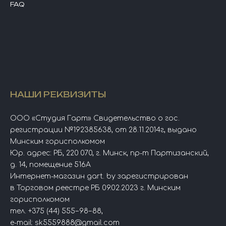
FAQ
НАШИ РЕКВИЗИТЫ
ООО «Студия Гарт» Свидетельство о гос.
регистрации №192385638, от 28.11.2014г, выдано
Минским горисполкомом
Юр. адрес: РБ, 220 070, г. Минск, пр-т Партизанский,
д. 14, помещение 516А
Интернет-магазин gart. by зарегистрирован
в Торговом реестре РБ 09.02.2023 г. Минским
горисполкомом
тел.
+375 (44) 555−98−88
,
e-mail:
sk5559888@gmail.com