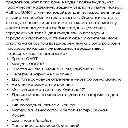
предотвращает попадание воды и грязи внутрь, что
гарантирует надежную защиту от влаги и пыли. Рюкзак
RollTop GART отлично подойдет для путешественников
и туристов, особенно тех, кто ценит лёгкость и защиту
от воды; велосипедистов и мотоциклистов: поскольку
часто используется в любых погодных условиях;
городских жителей: для ежедневных поездок и
городских прогулок; активных людей: любителей йоги,
спорта на открытом воздухе, кемпинга; фотографов и
профессионалов: нуждающихся в защитных и
надёжных транспортировках
Бренд: GART
Модель: 9009B
Высота 49 см, Ширина 31 см, Глубина 12,5 см
Передний карман на молнии
Доступ в основное отделение через боковую молнию
На спинке карман на молнии
Мягкий карман для ноутбука до 17’
Два кармана на молнии внутри + два кармана для
мелочей
Тип: городской рюкзак, RollTop
Материал: износостойкий полиэстер (Южная
Корея)
Цвет: черный/койот
Пол: унисекс, мужской, женский