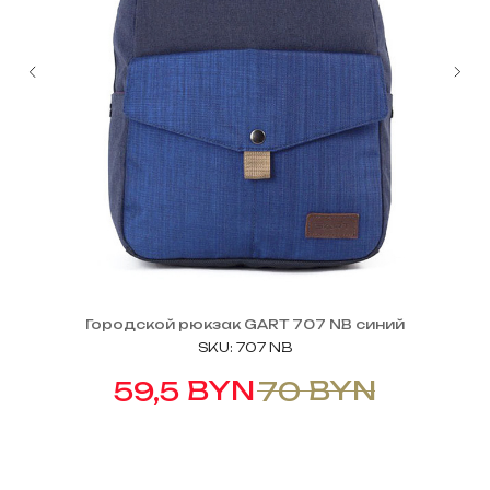
Городской рюкзак GART 707 NB синий
SKU:
707 NB
BYN
BYN
59,5
70