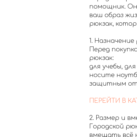
помощник. Он
ваш образ жиз
рюкзак, кото
1. Назначение
Перед покупко
рюкзак:
для учебы, для
носите ноутб
защитным от
ПЕРЕЙТИ В КА
2. Размер и 
Городской рюк
вмещать всё н