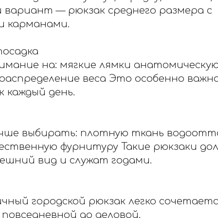
вариант — рюкзак среднего размера с
 карманами.
посадка
мание на: мягкие лямки анатомическую
распределение веса Это особенно важно,
 каждый день.
учше выбирать: плотную ткань водоот
ественную фурнитуру Такие рюкзаки до
ешний вид и служат годами.
ный городской рюкзак легко сочетаетс
 повседневной до деловой.