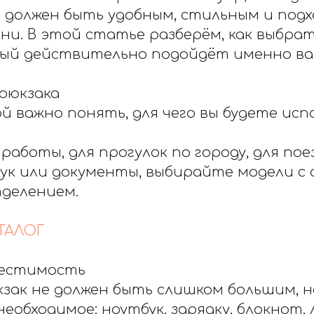
 должен быть удобным, стильным и под
ни. В этой статье разберём, как выбра
рый действительно подойдёт именно ва
 рюкзака
й важно понять, для чего вы будете ис
 работы, для прогулок по городу, для пое
ук или документы, выбирайте модели с
делением.
ТАЛОГ
вместимость
зак не должен быть слишком большим, н
еобходимое: ноутбук, зарядку, блокнот,