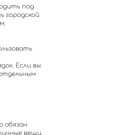
ходить под
ть городской
м.
пользовать
здок. Если вы
 отдельным
о обязан
 личные вещи.