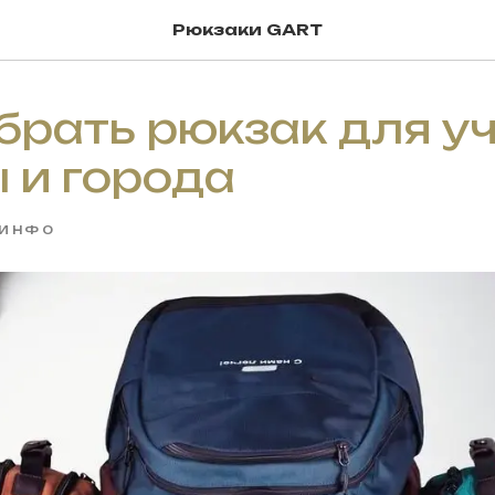
Рюкзаки GART
брать рюкзак для уч
 и города
ИНФО