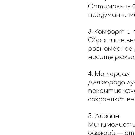
Оптимальный 
продуманными
3. Комфорт и 
Обратите вни
равномерное 
носите рюкзак
4. Материал
Для города л
покрытие кач
сохраняют вн
5. Дизайн
Минималистич
одеждой — от