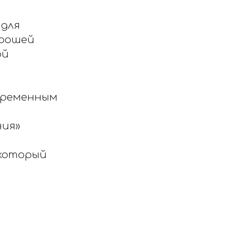
 для
орошей
ой
временным
ния»
 который