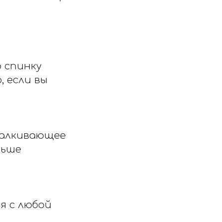
 спинку
 если вы
талкивающее
льше
я с любой